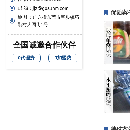
邮 箱：jjz@gosunm.com
优质案
地 址：广东省东莞市寮步镇药
勒村大园街5号
全国诚邀合作伙伴
0代理费
0加盟费
特殊案