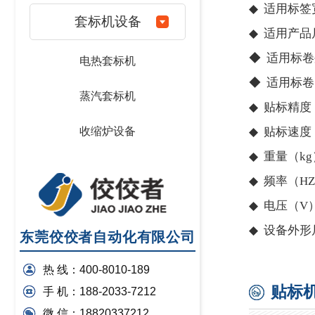
◆ 适用标签
套标机设备
◆ 适用产
◆ 适用标卷
电热套标机
◆ 适用标卷
蒸汽套标机
◆ 贴标精度
收缩炉设备
◆ 贴标速度（p
◆ 重量（kg
◆ 频率（HZ
◆ 电压（V）
◆ 设备外形尺
东莞佼佼者自动化有限公司
热 线：400-8010-189
贴标
手 机：188-2033-7212
微 信：18820337212