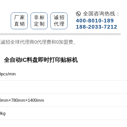
全国咨询热线：
厂家
非标
诚招
400-8010-189
直销
定制
代理
188-2033-7212
诚招全球代理商0代理费和0加盟费。
全自动IC料盘即时打印贴标机
pcs/min
00mm×780mm×1400mm
0kg