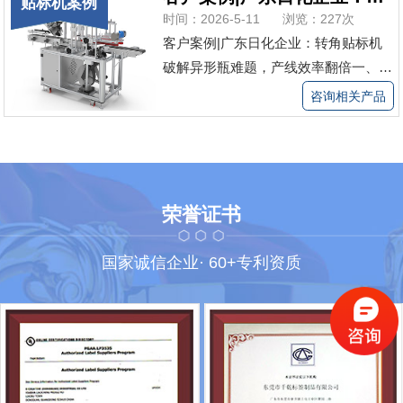
贴标机案例
11”期间峰值可达日均5万单。对于这家
时间：2026-5-11
浏览：227次
企业来说，每一张快递面单都...
查看更
客户案例|广东日化企业：转角贴标机
多>
破解异形瓶难题，产线效率翻倍一、异
形瓶的“漂亮烦恼”广东某知名日化用品
咨询相关产品
公司，主打洗发水、沐浴露、护发素等
产品，年销售额超8亿元，产品覆盖全
国各大商超及电商平台。近年来，为打
造差异化品牌形象，该企业推出了多
荣誉证书
款...
查看更多>
国家诚信企业· 60+专利资质