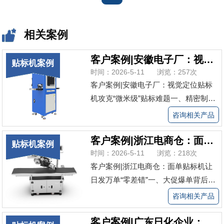
相关案例
客户案例|安徽电子厂：视觉定位贴标机攻克“微米级”贴标难题
贴标机案例
时间：2026-5-11
浏览：257次
客户案例|安徽电子厂：视觉定位贴标
机攻克“微米级”贴标难题一、精密制造
时代的“毫米级”尴尬安徽芜湖某电子科
咨询相关产品
技有限公司，专业生产手机主板、摄像
头模组等精密零部件，是多家一线手机
客户案例|浙江电商仓：面单贴标机让日发万单“零差错”
贴标机案例
品牌的二级供应商。随着消费电子行业
时间：2026-5-11
浏览：218次
对工艺精度的要求逐年攀升，客户对...
客户案例|浙江电商仓：面单贴标机让
查看更多>
日发万单“零差错”一、大促爆单背后
的“贴单噩梦”浙江某中型电商仓储物流
咨询相关产品
公司，主要为服装、小家电等品类提供
代发服务，日均发单量约8000件，“双
客户案例|广东日化企业：转角贴标机破解异形瓶难题，产线效率翻倍