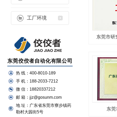
工厂环境
东莞市研
东莞佼佼者自动化有限公司
热 线：400-8010-189
手 机：188-2033-7212
微 信：18820337212
邮 箱：jjz@gosunm.com
地 址：广东省东莞市寮步镇药
东莞
勒村大园街5号