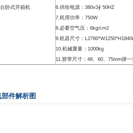
1台卧式开箱机
6.供给电源：380v3∮ 50HZ
7.耗用功率：750W
8.必要空气压：6kg/cm2
9.机器尺寸：L2780*W1250*H184
10.机械重量：1000kg
11.胶带尺寸：48、60、75mm择
机部件解析图