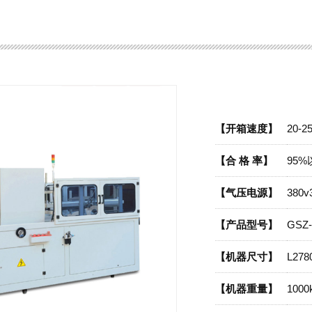
【开箱速度】
20-
【合 格 率】
95%
【气压电源】
380v
【产品型号】
GSZ-
【机器尺寸】
L278
【机器重量】
1000