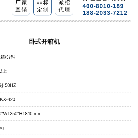
厂家
非标
诚招
400-8010-189
直销
定制
代理
188-2033-7212
卧式开箱机
25箱/分钟
以上
3∮ 50HZ
KX-420
0*W1250*H1840mm
kg