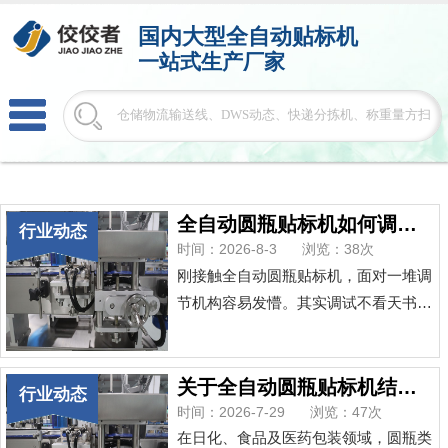
国内大型
全自动贴标机
一站式生产厂家
全自动圆瓶贴标机如何调试?新手调试步骤干货分享
行业动态
时间：2026-8-3
浏览：38次
刚接触全自动圆瓶贴标机，面对一堆调
节机构容易发懵。其实调试不看天书，
只靠“眼看手调”。下面这套纯手法流
程，新手跟着做，两遍就能独立上手。
第1步：上机前先做“冷清洁”断电状态
关于全自动圆瓶贴标机结构与工作原理
行业动态
下，用手转动机器各活动部件。重点擦
时间：2026-7-29
浏览：47次
剥离板边缘和送标滚筒，残留胶渣是标
在日化、食品及医药包装领域，圆瓶类