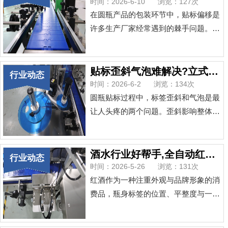
节中。一、闭环伺服张力控制：标签输
时间：2026-6-10
浏览：127次
送的“定速巡航”传统贴标机在标签底纸
在圆瓶产品的包装环节中，贴标偏移是
拉伸时易出现长短不一，根源在于张力
许多生产厂家经常遇到的棘手问题。标
波动。高精度机型采用闭环伺服张力系
签歪斜、起皱或位置不一致，不仅影响
统，通过实时反馈的...
产品外观，还可能导致整批返工，增加
生产成本。那么，贴标偏移的根本原因
贴标歪斜气泡难解决?立式全自动圆瓶贴标机一招搞定
行业动态
是什么？一方面，传统半自动或手动贴
时间：2026-6-2
浏览：134次
标方式难以保证每次贴标的精准度；另
圆瓶贴标过程中，标签歪斜和气泡是最
一方面，圆瓶表面为曲面，标签在贴合
让人头疼的两个问题。歪斜影响整体美
过程中容易因受力不均而产生偏移或气
观，气泡则容易在运输途中被刮破或脱
泡。此外，瓶身本身尺...
落，严重时还会遮挡关键信息。为什么
这两个问题反复出现？答案往往出在贴
酒水行业好帮手,全自动红酒贴标机贴标零误差
行业动态
标方式上。歪斜的根源在于瓶身与标签
时间：2026-5-26
浏览：131次
不同步。手工或半自动贴标时，瓶子转
红酒作为一种注重外观与品牌形象的消
动速度和标签出标速度难以精确匹配，
费品，瓶身标签的位置、平整度与一致
标签起始点一错，后面就跟着全错。而
性直接影响产品档次。传统手工贴标或
气泡则多由覆标压力不...
半自动设备难以保证每瓶红酒的标签角