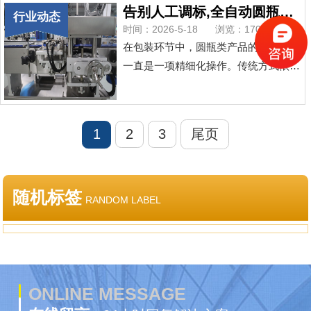
度与高度完全统一，尤其在批量生产
告别人工调标,全自动圆瓶定位贴标机高速稳定省人工
行业动态
时，轻微偏差就可能影响整体包装效
时间：2026-5-18
浏览：170次
果。全自动红酒贴标机的应用，为酒水
在包装环节中，圆瓶类产品的标签贴附
企业提供了一种高效且精准的解决方
一直是一项精细化操作。传统方式依赖
案。全自动红酒贴标机通常采用伺服电
人工调整标贴位置，不仅效率偏低，也
机驱动、标带同步控制与高精...
容易出现贴标偏差。随着自动化设备的
普及，越来越多的企业开始采用全自动
1
2
3
尾页
圆瓶定位贴标机方案。新一代定位贴标
设备采用智能感应系统，能够自动识别
瓶体位置和旋转角度，无需人工反复校
随机标签
准。设备运行过程中，标签定位精度
RANDOM LABEL
高，贴附平整，有效降低...
ONLINE MESSAGE