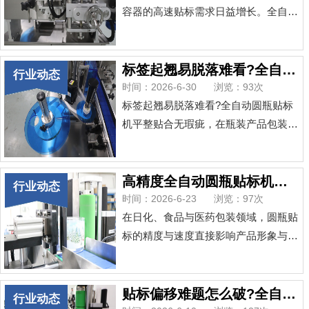
签翘角的第一元凶。用棉布蘸工业酒精
容器的高速贴标需求日益增长。全自动
顺向擦净，等完全挥发再开机。第2
圆瓶贴标机作为包装线上的关键设备，
步：瓶子“过道”要留...
其稳定的机械结构与精准的控制逻辑，
是实现高效自动化作业的基础。了解其
标签起翘易脱落难看?全自动圆瓶贴标机平整贴合无瑕疵
行业动态
核心构成与运行原理，有助于操作人员
时间：2026-6-30
浏览：93次
更好地掌握设备使用要领。一、全自动
标签起翘易脱落难看?全自动圆瓶贴标
圆瓶贴标设备的基本结构组成全自动圆
机平整贴合无瑕疵，在瓶装产品包装环
瓶贴标机主要由以下几个核心模块构
节，标签起翘、脱落一直是让许多生产
成：1.供标机构：用于...
管理者头疼的问题。标签贴不牢，不仅
影响产品外观，还容易让消费者对品质
高精度全自动圆瓶贴标机的核心技术原来在这里
行业动态
产生疑虑。尤其是圆瓶类产品，由于瓶
时间：2026-6-23
浏览：97次
身有弧度，手工贴标或半自动设备往往
在日化、食品与医药包装领域，圆瓶贴
难以保证每张标签都平整服帖。为什么
标的精度与速度直接影响产品形象与生
标签总是贴不好？常见原因包括标签材
产效能。许多工厂已引入全自动圆瓶贴
质受温湿度影响收缩、...
标机，但真正决定贴标质量的“隐形大
脑”，往往藏在几个精密协同的核心环
贴标偏移难题怎么破?全自动定位圆瓶贴标机来解决
行业动态